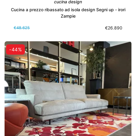
cucina design
Cucina a prezzo ribassato ad isola design Segni up - irori
Zampie
€48.625
€26.890
-44%