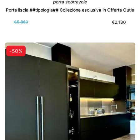
porta scorrevole
Porta liscia ##tipologia## Collezione esclusiva in Offerta Outle
€5.860
€2.180
-50%